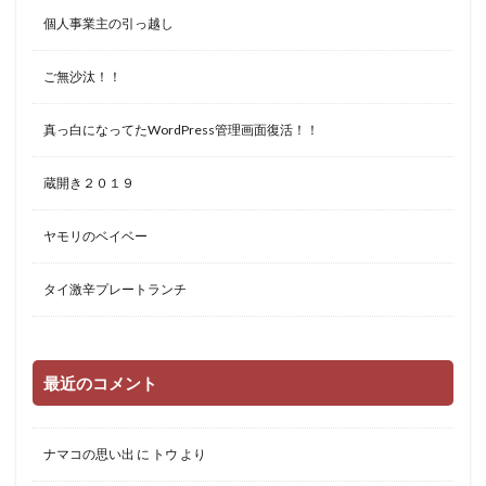
個人事業主の引っ越し
ご無沙汰！！
真っ白になってたWordPress管理画面復活！！
蔵開き２０１９
ヤモリのベイベー
タイ激辛プレートランチ
最近のコメント
ナマコの思い出
に
トウ
より