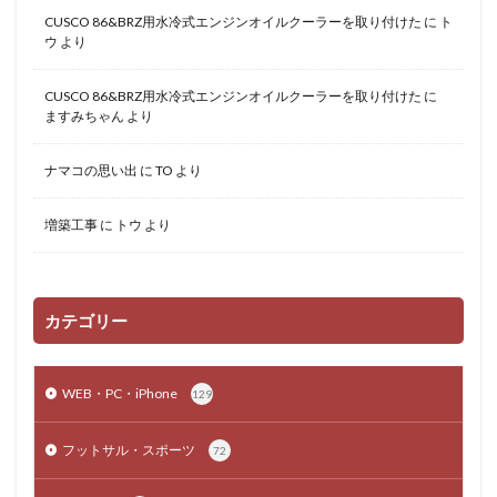
CUSCO 86&BRZ用水冷式エンジンオイルクーラーを取り付けた
に
ト
ウ
より
CUSCO 86&BRZ用水冷式エンジンオイルクーラーを取り付けた
に
ますみちゃん
より
ナマコの思い出
に
TO
より
増築工事
に
トウ
より
カテゴリー
WEB・PC・iPhone
129
フットサル・スポーツ
72