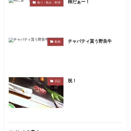
柿だぁー！
食べ・飲み・料理
チャパティ貰う野良牛
動画
祝！
日記