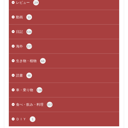
レビュー
29
動画
10
日記
536
海外
237
生き物・植物
66
読書
48
車・乗り物
118
食べ・飲み・料理
557
ＤＩＹ
1