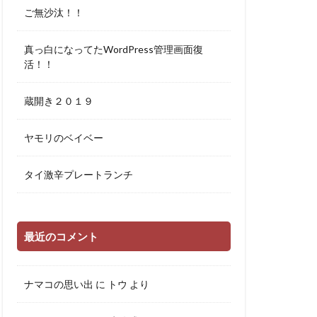
ご無沙汰！！
真っ白になってたWordPress管理画面復
活！！
蔵開き２０１９
ヤモリのベイベー
タイ激辛プレートランチ
最近のコメント
ナマコの思い出
に
トウ
より