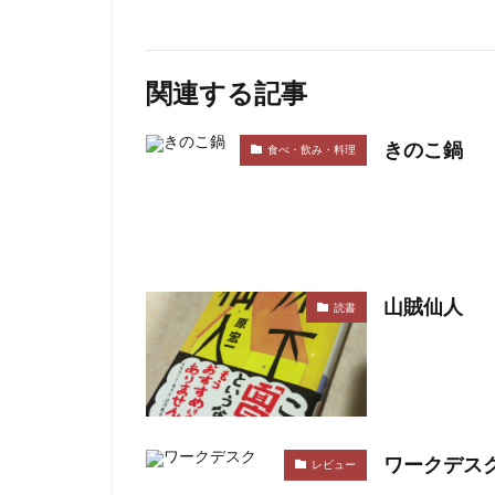
関連する記事
きのこ鍋
食べ・飲み・料理
山賊仙人
読書
ワークデス
レビュー