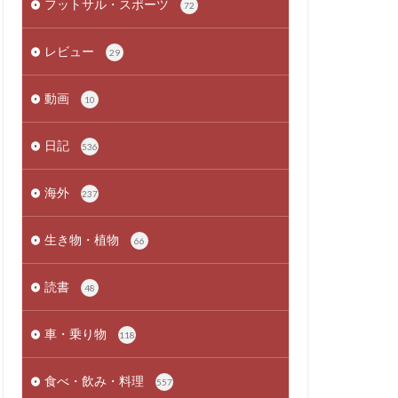
フットサル・スポーツ
72
レビュー
29
動画
10
日記
536
海外
237
生き物・植物
66
読書
48
車・乗り物
118
食べ・飲み・料理
557