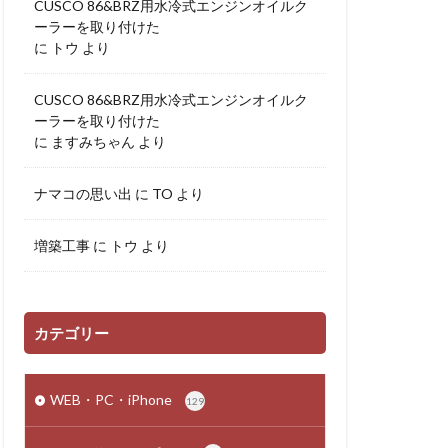
CUSCO 86&BRZ用水冷式エンジンオイルク
ーラーを取り付けた
に
トウ
より
CUSCO 86&BRZ用水冷式エンジンオイルク
ーラーを取り付けた
に
ますみちゃん
より
ナマコの思い出
に
TO
より
増築工事
に
トウ
より
カテゴリー
WEB・PC・iPhone
129