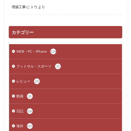
増築工事
に
トウ
より
カテゴリー
WEB・PC・iPhone
129
フットサル・スポーツ
72
レビュー
29
動画
10
日記
536
海外
237