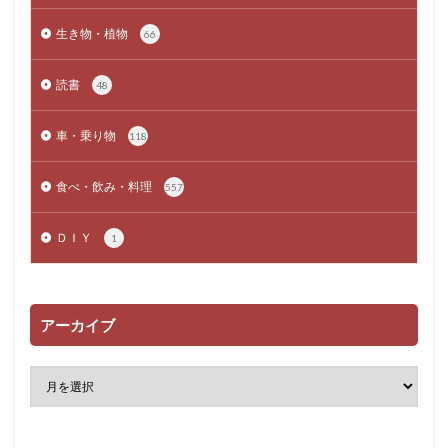
生き物・植物
66
読書
48
車・乗り物
118
食べ・飲み・料理
557
ＤＩＹ
1
アーカイブ