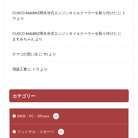
CUSCO 86&BRZ用水冷式エンジンオイルクーラーを取り付けた
に
ト
ウ
より
CUSCO 86&BRZ用水冷式エンジンオイルクーラーを取り付けた
に
ますみちゃん
より
ナマコの思い出
に
TO
より
増築工事
に
トウ
より
カテゴリー
WEB・PC・iPhone
129
フットサル・スポーツ
72