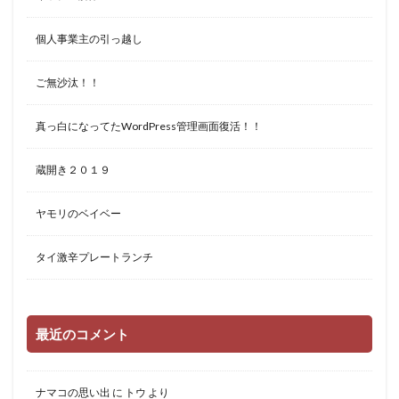
個人事業主の引っ越し
ご無沙汰！！
真っ白になってたWordPress管理画面復活！！
蔵開き２０１９
ヤモリのベイベー
タイ激辛プレートランチ
最近のコメント
ナマコの思い出
に
トウ
より