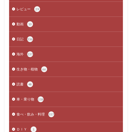
レビュー
29
動画
10
日記
536
海外
237
生き物・植物
66
読書
48
車・乗り物
118
食べ・飲み・料理
557
ＤＩＹ
1