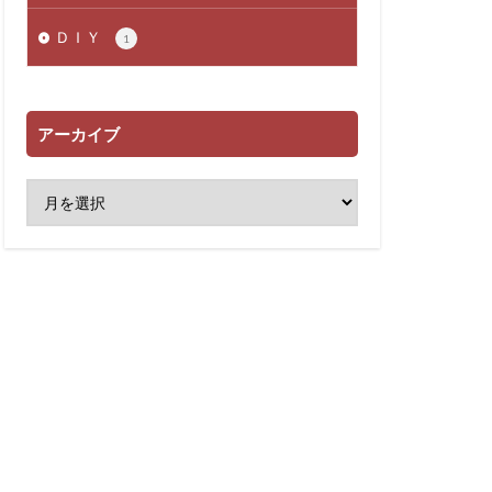
ＤＩＹ
1
アーカイブ