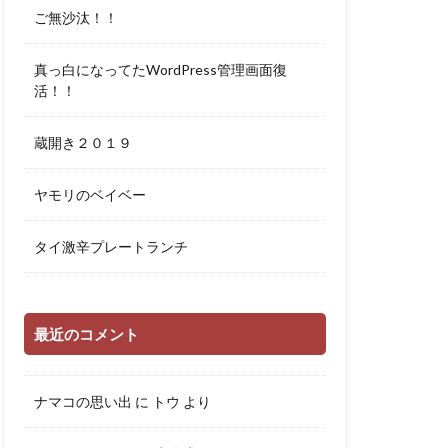
ご無沙汰！！
真っ白になってたWordPress管理画面復
活！！
蔵開き２０１９
ヤモリのベイベー
タイ激辛プレートランチ
最近のコメント
ナマコの思い出
に
トウ
より