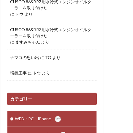
CUSCO 86&BRZ用水冷式エンジンオイルク
ーラーを取り付けた
に
トウ
より
CUSCO 86&BRZ用水冷式エンジンオイルク
ーラーを取り付けた
に
ますみちゃん
より
ナマコの思い出
に
TO
より
増築工事
に
トウ
より
カテゴリー
WEB・PC・iPhone
129