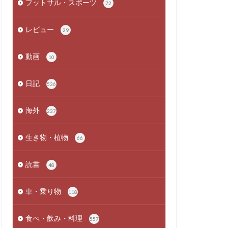
フットサル・スポーツ
72
レビュー
29
動画
10
日記
536
海外
237
生き物・植物
66
読書
48
車・乗り物
118
食べ・飲み・料理
557