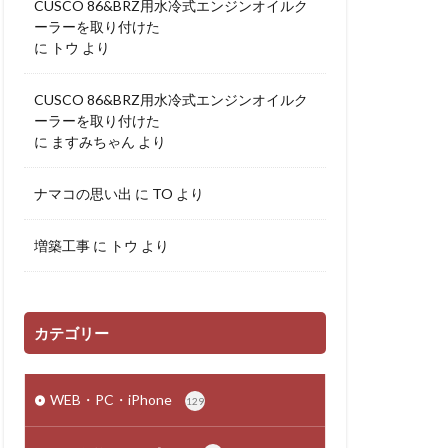
CUSCO 86&BRZ用水冷式エンジンオイルク
ーラーを取り付けた
に
トウ
より
CUSCO 86&BRZ用水冷式エンジンオイルク
ーラーを取り付けた
に
ますみちゃん
より
ナマコの思い出
に
TO
より
増築工事
に
トウ
より
カテゴリー
WEB・PC・iPhone
129