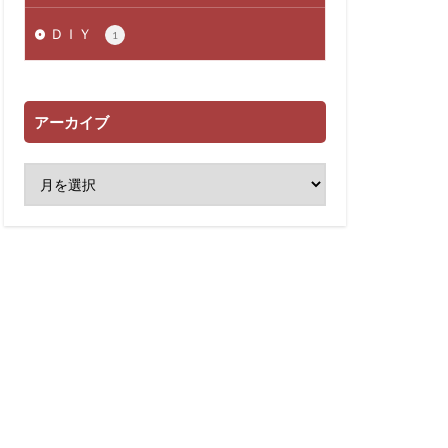
ＤＩＹ
1
アーカイブ