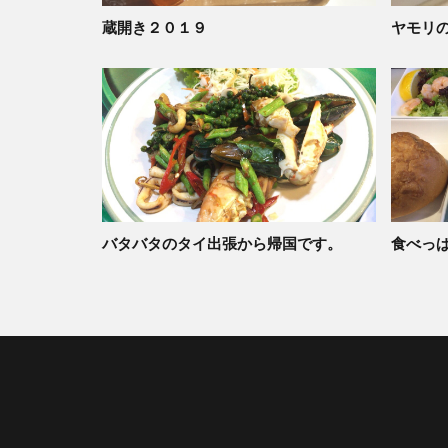
蔵開き２０１９
ヤモリ
バタバタのタイ出張から帰国です。
食べっ