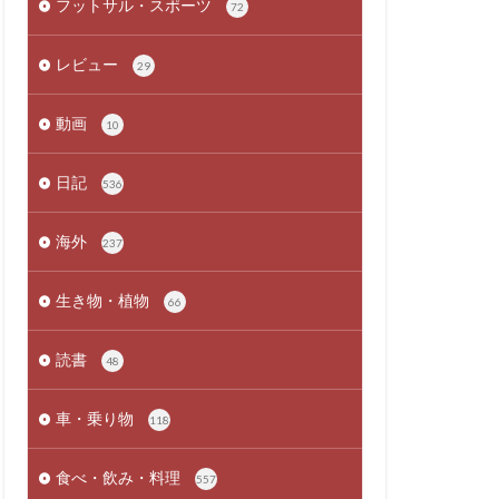
フットサル・スポーツ
72
レビュー
29
動画
10
日記
536
海外
237
生き物・植物
66
読書
48
車・乗り物
118
食べ・飲み・料理
557