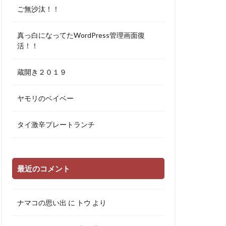
ご無沙汰！！
真っ白になってたWordPress管理画面復
活！！
蔵開き２０１９
ヤモリのベイベー
タイ激辛プレートランチ
最近のコメント
ナマコの思い出
に
トウ
より