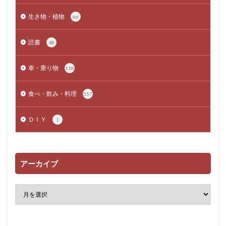
生き物・植物
66
読書
48
車・乗り物
118
食べ・飲み・料理
557
ＤＩＹ
1
アーカイブ