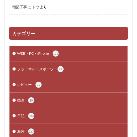
増築工事
に
トウ
より
カテゴリー
WEB・PC・iPhone
129
フットサル・スポーツ
72
レビュー
29
動画
10
日記
536
海外
237