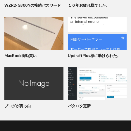
WZR2-G300Nの接続パスワード
１０年お疲れ様でした。
MacBook衝動買い
UpdraftPlus様に助けられた。
ブログが真っ白
バタバタ更新