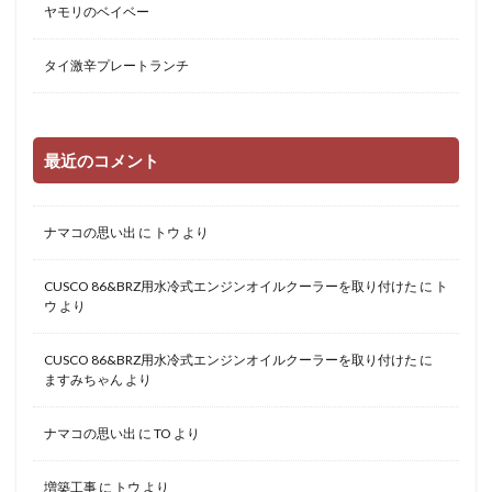
ヤモリのベイベー
タイ激辛プレートランチ
最近のコメント
ナマコの思い出
に
トウ
より
CUSCO 86&BRZ用水冷式エンジンオイルクーラーを取り付けた
に
ト
ウ
より
CUSCO 86&BRZ用水冷式エンジンオイルクーラーを取り付けた
に
ますみちゃん
より
ナマコの思い出
に
TO
より
増築工事
に
トウ
より