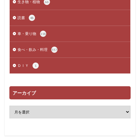
生き物・植物
66
読書
48
車・乗り物
118
食べ・飲み・料理
557
ＤＩＹ
1
アーカイブ