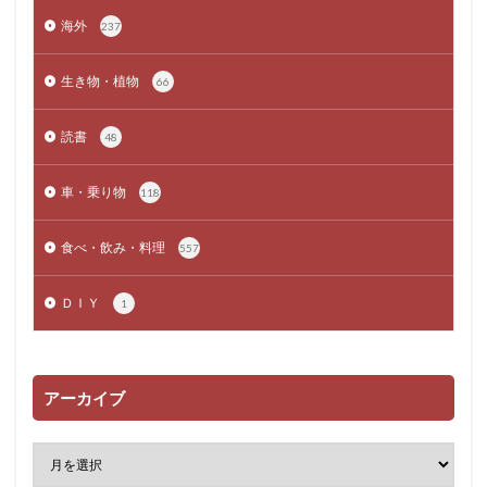
海外
237
生き物・植物
66
読書
48
車・乗り物
118
食べ・飲み・料理
557
ＤＩＹ
1
アーカイブ