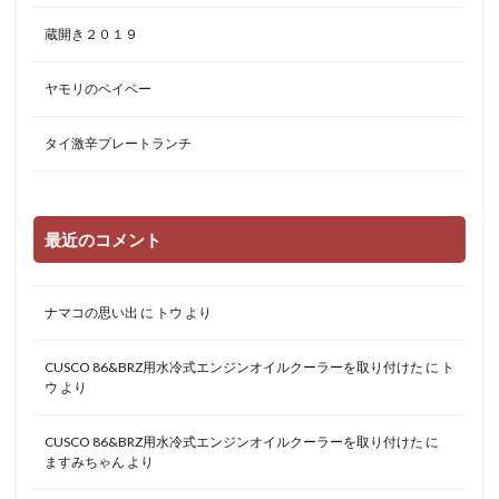
蔵開き２０１９
ヤモリのベイベー
タイ激辛プレートランチ
最近のコメント
ナマコの思い出
に
トウ
より
CUSCO 86&BRZ用水冷式エンジンオイルクーラーを取り付けた
に
ト
ウ
より
CUSCO 86&BRZ用水冷式エンジンオイルクーラーを取り付けた
に
ますみちゃん
より