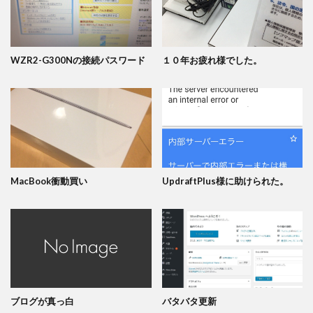
WZR2-G300Nの接続パスワード
１０年お疲れ様でした。
MacBook衝動買い
UpdraftPlus様に助けられた。
ブログが真っ白
バタバタ更新