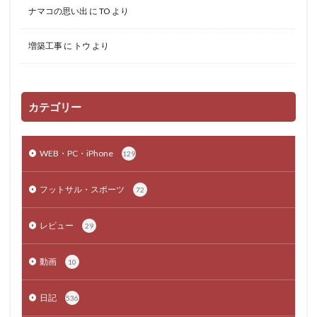
ナマコの思い出
に
TO
より
増築工事
に
トウ
より
カテゴリー
WEB・PC・iPhone
129
フットサル・スポーツ
72
レビュー
29
動画
10
日記
536