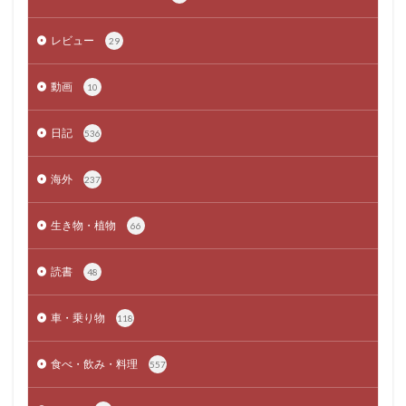
レビュー
29
動画
10
日記
536
海外
237
生き物・植物
66
読書
48
車・乗り物
118
食べ・飲み・料理
557