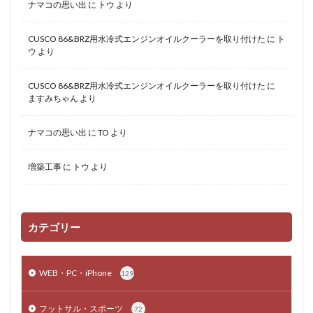
ナマコの思い出
に
トウ
より
CUSCO 86&BRZ用水冷式エンジンオイルクーラーを取り付けた
に
ト
ウ
より
CUSCO 86&BRZ用水冷式エンジンオイルクーラーを取り付けた
に
ますみちゃん
より
ナマコの思い出
に
TO
より
増築工事
に
トウ
より
カテゴリー
WEB・PC・iPhone
129
フットサル・スポーツ
72