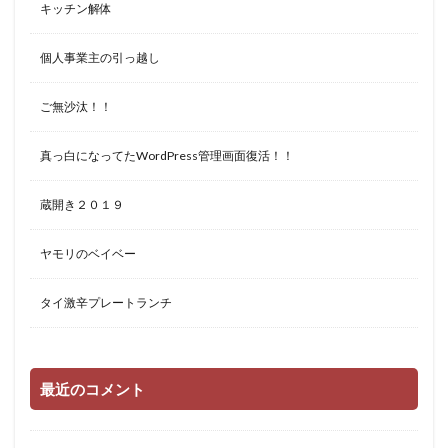
キッチン解体
個人事業主の引っ越し
ご無沙汰！！
真っ白になってたWordPress管理画面復活！！
蔵開き２０１９
ヤモリのベイベー
タイ激辛プレートランチ
最近のコメント