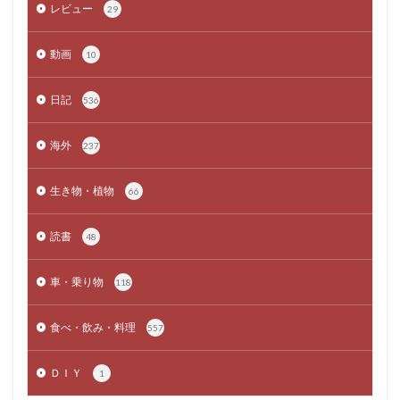
レビュー
29
動画
10
日記
536
海外
237
生き物・植物
66
読書
48
車・乗り物
118
食べ・飲み・料理
557
ＤＩＹ
1