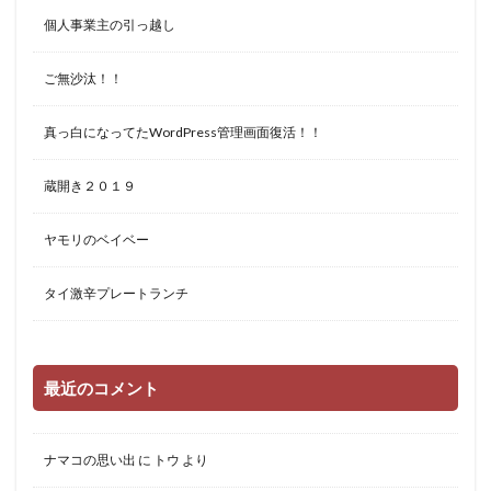
個人事業主の引っ越し
ご無沙汰！！
真っ白になってたWordPress管理画面復活！！
蔵開き２０１９
ヤモリのベイベー
タイ激辛プレートランチ
最近のコメント
ナマコの思い出
に
トウ
より