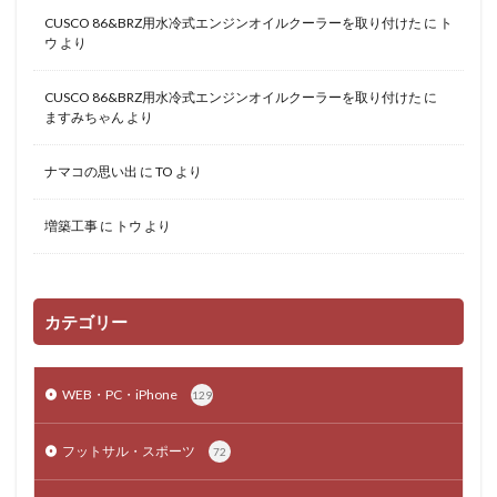
CUSCO 86&BRZ用水冷式エンジンオイルクーラーを取り付けた
に
ト
ウ
より
CUSCO 86&BRZ用水冷式エンジンオイルクーラーを取り付けた
に
ますみちゃん
より
ナマコの思い出
に
TO
より
増築工事
に
トウ
より
カテゴリー
WEB・PC・iPhone
129
フットサル・スポーツ
72