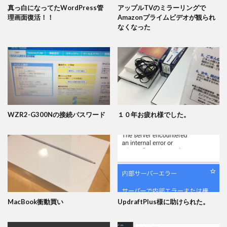
真っ白になってたWordPress管
アップルTVのミラーリングで
理画面復活！！
Amazonプライムビデオが観られ
なくなった
WZR2-G300Nの接続パスワード
１０年お疲れ様でした。
MacBook衝動買い
UpdraftPlus様に助けられた。