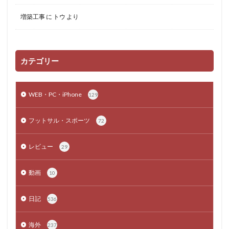
増築工事
に
トウ
より
カテゴリー
WEB・PC・iPhone
129
フットサル・スポーツ
72
レビュー
29
動画
10
日記
536
海外
237