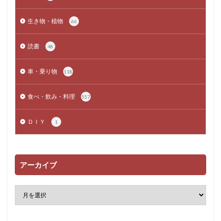
生き物・植物
66
読書
48
車・乗り物
118
食べ・飲み・料理
557
ＤＩＹ
1
アーカイブ