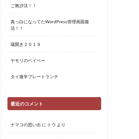
ご無沙汰！！
真っ白になってたWordPress管理画面復
活！！
蔵開き２０１９
ヤモリのベイベー
タイ激辛プレートランチ
最近のコメント
ナマコの思い出
に
トウ
より