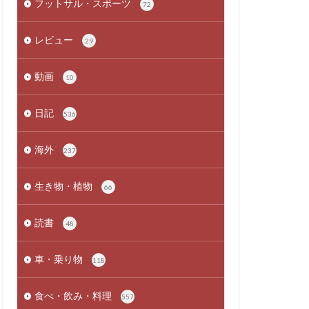
フットサル・スポーツ
72
レビュー
29
動画
10
日記
536
海外
237
生き物・植物
66
読書
48
車・乗り物
118
食べ・飲み・料理
557