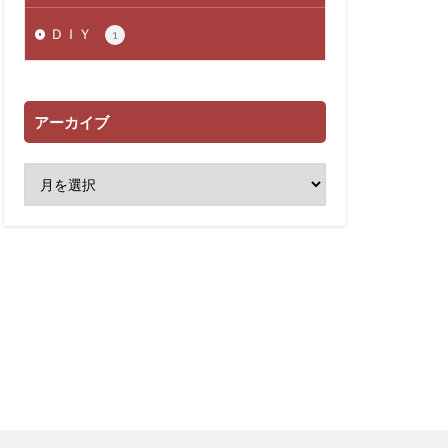
ＤＩＹ
1
アーカイブ