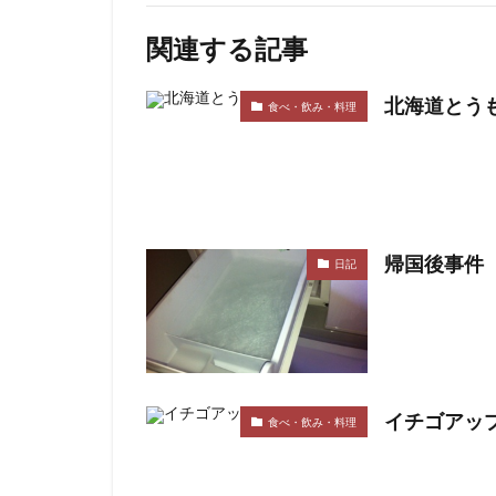
関連する記事
北海道とう
食べ・飲み・料理
帰国後事件
日記
イチゴアッ
食べ・飲み・料理