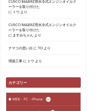
CUSCO 86&BRZ用水冷式エンジンオイルク
ーラーを取り付けた
に
トウ
より
CUSCO 86&BRZ用水冷式エンジンオイルク
ーラーを取り付けた
に
ますみちゃん
より
ナマコの思い出
に
TO
より
増築工事
に
トウ
より
カテゴリー
WEB・PC・iPhone
129