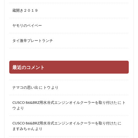
蔵開き２０１９
ヤモリのベイベー
タイ激辛プレートランチ
最近のコメント
ナマコの思い出
に
トウ
より
CUSCO 86&BRZ用水冷式エンジンオイルクーラーを取り付けた
に
ト
ウ
より
CUSCO 86&BRZ用水冷式エンジンオイルクーラーを取り付けた
に
ますみちゃん
より