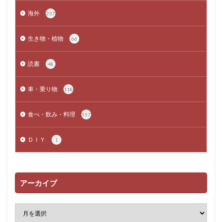
海外
237
生き物・植物
66
読書
48
車・乗り物
118
食べ・飲み・料理
557
ＤＩＹ
1
アーカイブ