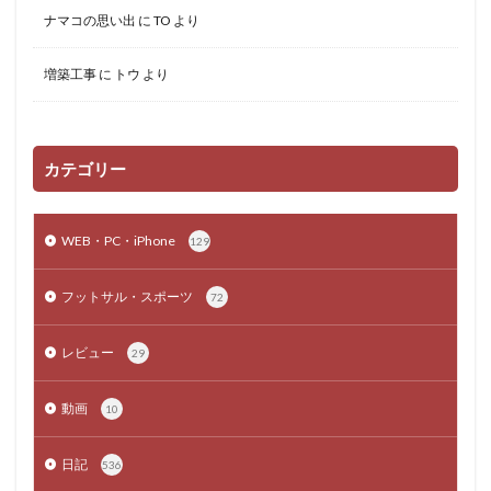
ナマコの思い出
に
TO
より
増築工事
に
トウ
より
カテゴリー
WEB・PC・iPhone
129
フットサル・スポーツ
72
レビュー
29
動画
10
日記
536