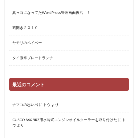
真っ白になってたWordPress管理画面復活！！
蔵開き２０１９
ヤモリのベイベー
タイ激辛プレートランチ
最近のコメント
ナマコの思い出
に
トウ
より
CUSCO 86&BRZ用水冷式エンジンオイルクーラーを取り付けた
に
ト
ウ
より