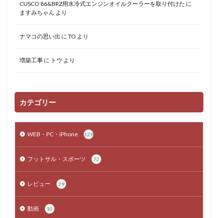
CUSCO 86&BRZ用水冷式エンジンオイルクーラーを取り付けた
に
ますみちゃん
より
ナマコの思い出
に
TO
より
増築工事
に
トウ
より
カテゴリー
WEB・PC・iPhone
129
フットサル・スポーツ
72
レビュー
29
動画
10