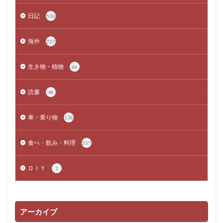
日記
536
海外
237
生き物・植物
66
読書
48
車・乗り物
118
食べ・飲み・料理
557
ＤＩＹ
1
アーカイブ