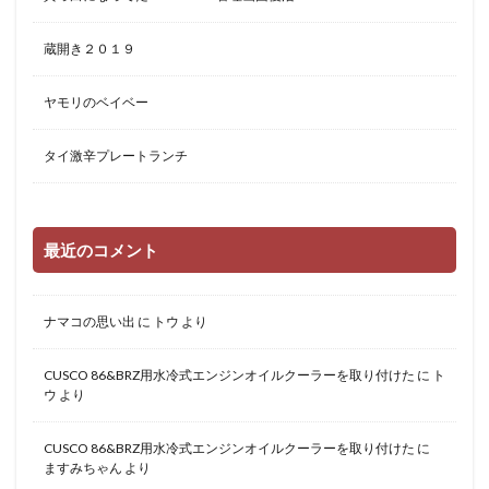
蔵開き２０１９
ヤモリのベイベー
タイ激辛プレートランチ
最近のコメント
ナマコの思い出
に
トウ
より
CUSCO 86&BRZ用水冷式エンジンオイルクーラーを取り付けた
に
ト
ウ
より
CUSCO 86&BRZ用水冷式エンジンオイルクーラーを取り付けた
に
ますみちゃん
より