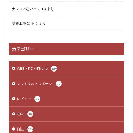
ナマコの思い出
に
TO
より
増築工事
に
トウ
より
カテゴリー
WEB・PC・iPhone
129
フットサル・スポーツ
72
レビュー
29
動画
10
日記
536