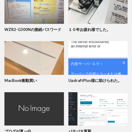
WZR2-G300Nの接続パスワード
１０年お疲れ様でした。
MacBook衝動買い
UpdraftPlus様に助けられた。
ブログが真っ白
バタバタ更新