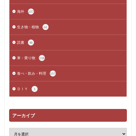
海外
237
生き物・植物
66
読書
48
車・乗り物
118
食べ・飲み・料理
557
ＤＩＹ
1
アーカイブ