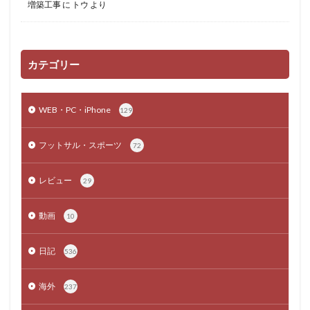
増築工事
に
トウ
より
カテゴリー
WEB・PC・iPhone
129
フットサル・スポーツ
72
レビュー
29
動画
10
日記
536
海外
237