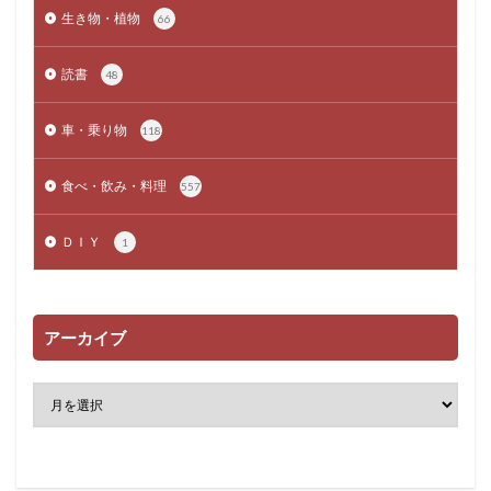
生き物・植物
66
読書
48
車・乗り物
118
食べ・飲み・料理
557
ＤＩＹ
1
アーカイブ