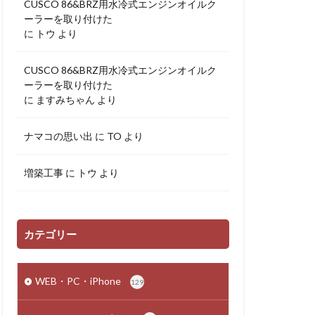
CUSCO 86&BRZ用水冷式エンジンオイルク
ーラーを取り付けた
に
トウ
より
CUSCO 86&BRZ用水冷式エンジンオイルク
ーラーを取り付けた
に
ますみちゃん
より
ナマコの思い出
に
TO
より
増築工事
に
トウ
より
カテゴリー
WEB・PC・iPhone
129