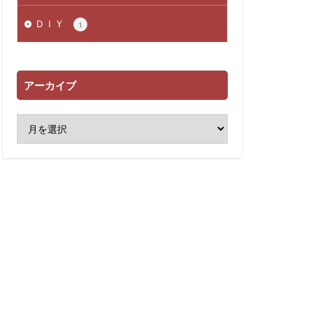
ＤＩＹ
1
アーカイブ