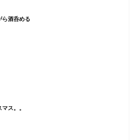
がら酒呑める
スマス。。