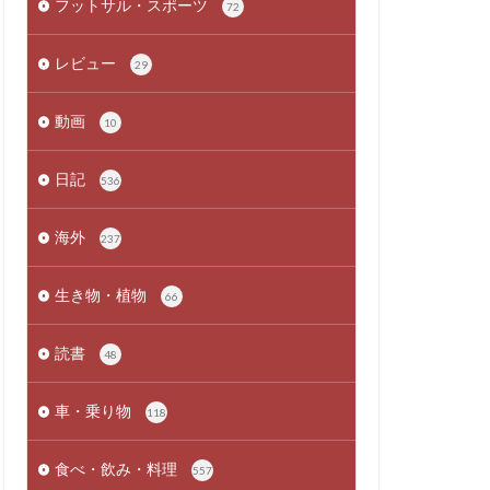
フットサル・スポーツ
72
レビュー
29
動画
10
日記
536
海外
237
生き物・植物
66
読書
48
車・乗り物
118
食べ・飲み・料理
557