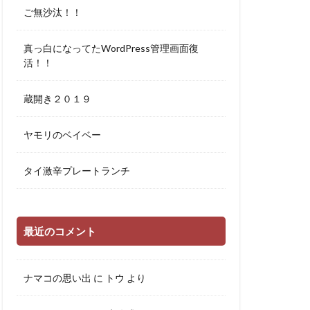
ご無沙汰！！
真っ白になってたWordPress管理画面復
活！！
蔵開き２０１９
ヤモリのベイベー
タイ激辛プレートランチ
最近のコメント
ナマコの思い出
に
トウ
より