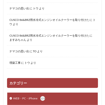
ナマコの思い出
に
トウ
より
CUSCO 86&BRZ用水冷式エンジンオイルクーラーを取り付けた
に
ト
ウ
より
CUSCO 86&BRZ用水冷式エンジンオイルクーラーを取り付けた
に
ますみちゃん
より
ナマコの思い出
に
TO
より
増築工事
に
トウ
より
カテゴリー
WEB・PC・iPhone
129