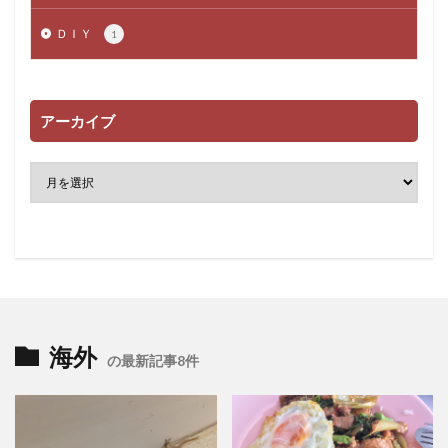
ＤＩＹ
1
アーカイブ
海外
の最新記事8件