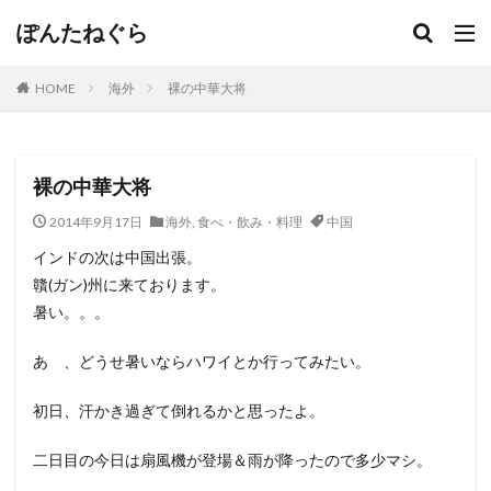
ぽんたねぐら
HOME
海外
裸の中華大将
裸の中華大将
2014年9月17日
海外
,
食べ・飲み・料理
中国
インドの次は中国出張。
贛(ガン)州に来ております。
暑い。。。
あゝ、どうせ暑いならハワイとか行ってみたい。
初日、汗かき過ぎて倒れるかと思ったよ。
二日目の今日は扇風機が登場＆雨が降ったので多少マシ。