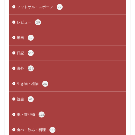
フットサル・スポーツ
72
レビュー
29
動画
10
日記
536
海外
237
生き物・植物
66
読書
48
車・乗り物
118
食べ・飲み・料理
557