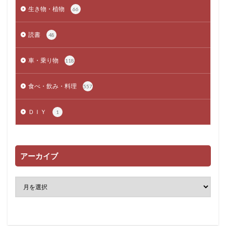
生き物・植物
66
読書
48
車・乗り物
118
食べ・飲み・料理
557
ＤＩＹ
1
アーカイブ