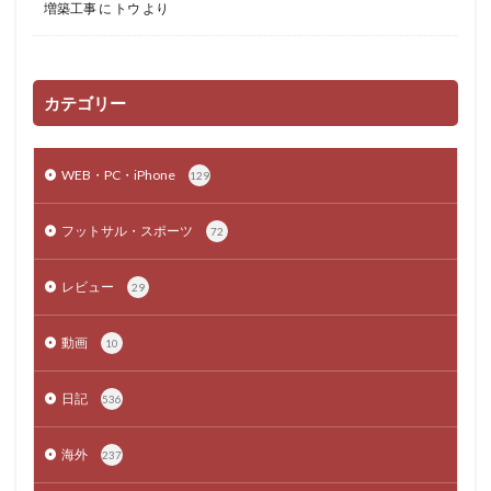
増築工事
に
トウ
より
カテゴリー
WEB・PC・iPhone
129
フットサル・スポーツ
72
レビュー
29
動画
10
日記
536
海外
237