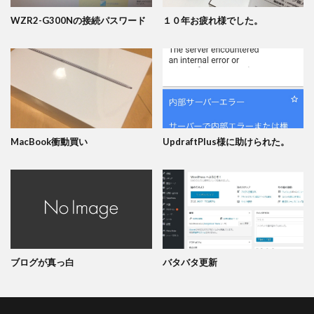
WZR2-G300Nの接続パスワード
１０年お疲れ様でした。
MacBook衝動買い
UpdraftPlus様に助けられた。
ブログが真っ白
バタバタ更新