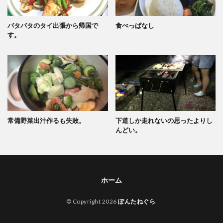
バタバタのタイ出張から帰国で
食べっぱなし
す。
常備野菜出汁作るも失敗。
下道しか走れないの思ったよりし
んどい。
ホーム
© Copyright 2026
ぽんたねぐら
.