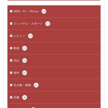
WEB・PC・iPhone
129
フットサル・スポーツ
72
レビュー
29
動画
10
日記
536
海外
237
生き物・植物
66
読書
48