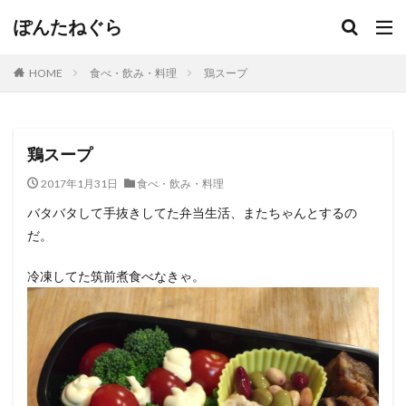
ぽんたねぐら
HOME
食べ・飲み・料理
鶏スープ
鶏スープ
2017年1月31日
食べ・飲み・料理
バタバタして手抜きしてた弁当生活、またちゃんとするの
だ。
冷凍してた筑前煮食べなきゃ。