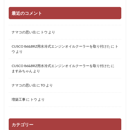
最近のコメント
ナマコの思い出
に
トウ
より
CUSCO 86&BRZ用水冷式エンジンオイルクーラーを取り付けた
に
ト
ウ
より
CUSCO 86&BRZ用水冷式エンジンオイルクーラーを取り付けた
に
ますみちゃん
より
ナマコの思い出
に
TO
より
増築工事
に
トウ
より
カテゴリー